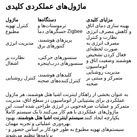
ماژول‌های عملکردی کلیدی
مزایای کلیدی
دستگاه‌ها
ماژول
بهینه سازی دمای اتاق
ترموستات‌ها و
کنترل تهویه
و کاهش مصرف انرژی
حسگرهای دما Zigbee
مطبوع
نظارت و کنترل
پریزهای هوشمند،
مصرف انرژی به
مدیریت انرژی
کنتورهای برق
صورت لحظه‌ای
فعال کردن تشخیص
سنسورهای حرکتی،
نظارت بر
هوشمند وضعیت اتاق و
سنسورهای درب/پنجره
اشغال
اتوماسیون
مدیریت روشنایی
کلیدهای هوشمند،
متمرکز و مبتنی بر
کنترل روشنایی
کنترل‌کننده‌های صحنه
صحنه
به عنوان بخشی از راهکار اینترنت اشیا هتل هوشمند، هر ماژول
عملکردی برای پشتیبانی از اتوماسیون در سطح اتاق، مدیریت
متمرکز و عملیات صرفه‌جویی در انرژی طراحی شده است. این
ماژول‌های عملکردی با هم کار می‌کنند تا یک سیستم کاملاً
یکپارچه ایجاد کنند.
سیستم اینترنت اشیا هتل هوشمند
، بهبود
بهره‌وری عملیاتی و تجربه مهمان.
- سیستم‌های تهویه مطبوع به طور خودکار بر اساس حضور و
برنامه‌ها تنظیم می‌شوند