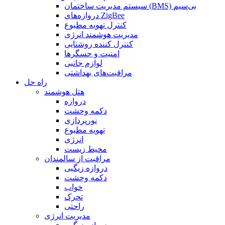
سیستم مدیریت ساختمان (BMS) بی‌سیم
دروازه‌های ZigBee
کنترل تهویه مطبوع
مدیریت هوشمند انرژی
کنترل کننده روشنایی
امنیت و حسگرها
لوازم جانبی
مراقبت‌های بهداشتی
راه حل
هتل هوشمند
دروازه
دکمه وحشت
نورپردازی
تهویه مطبوع
انرژی
محیط زیست
مراقبت از سالمندان
دروازه زیگبی
دکمه وحشت
خواب
تحرک
راحتی
مدیریت انرژی