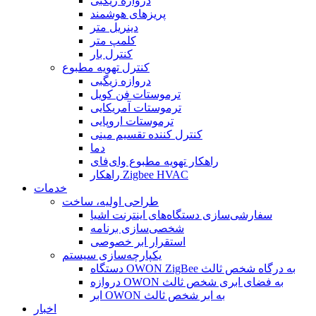
دروازه زیگبی
پریزهای هوشمند
دینریل متر
کلمپ متر
کنترل بار
کنترل تهویه مطبوع
دروازه زیگبی
ترموستات فن کویل
ترموستات آمریکایی
ترموستات اروپایی
کنترل کننده تقسیم مینی
دما
راهکار تهویه مطبوع وای‌فای
راهکار Zigbee HVAC
خدمات
طراحی اولیه، ساخت
سفارشی‌سازی دستگاه‌های اینترنت اشیا
شخصی‌سازی برنامه
استقرار ابر خصوصی
یکپارچه‌سازی سیستم
دستگاه OWON ZigBee به درگاه شخص ثالث
دروازه OWON به فضای ابری شخص ثالث
ابر OWON به ابر شخص ثالث
اخبار