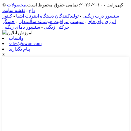
© کپی‌رایت - ۲۰۱۰-۲۰۲۶: تمامی حقوق محفوظ است.
محصولات
داغ
-
نقشه سایت
سنسور درب زیگبی
-
تولیدکنندگان دستگاه اینترنت اشیا
-
کنتور
انرژی وای فای
-
سیستم مراقبت هوشمند سالمندان
-
حسگر
حرکتی زیگبی
-
سنسور دمای زیگبی
واتساپ
sales@owon.com
پیام بگذارید
x