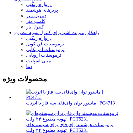
دروازه زیگبی
پریزهای هوشمند
دینریل متر
کلمپ متر
کنترل بار
راهکار اینترنت اشیا برای کنترل تهویه مطبوع
دروازه زیگبی
ترموستات فن کویل
ترموستات آمریکایی
ترموستات اروپایی
مینی اسپلیت
دما
محصولات ویژه
مانیتور توان وای‌فای سه فاز با اترنت | PC4713
ترموستات هوشمند وای فای برای سیستم‌های
تهویه مطبوع ۲۴ ولت | PCT5231