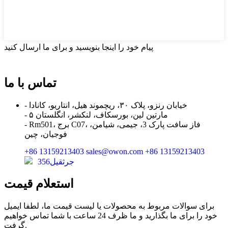
پیام خود را اینجا بنویسید و برای ما ارسال کنید
تماس با ما
- خیابان رنزو، پلاک ۳۰، ریچموند هیل، انتاریو، کانادا
- ۵ مارتین لین، بورسکاف، لنکشر، انگلستان
- Rm501، برج C07، فاز سافت پارک 3، جیمی، شیامن،
فوجیان، چین
‎+86 13159213403‎
sales@owon.com
‎+86 13159213403‎
جرثقیل356
استعلام قیمت
برای سوالات مربوط به محصولات یا لیست قیمت ما، لطفا ایمیل
خود را برای ما بگذارید و ما ظرف 24 ساعت با شما تماس خواهیم
گرفت.