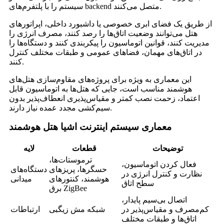
سیستم را با پلتفرم‌های backend متصل می‌کنند.
از طریق یک فضای ابری خصوصی یا داشبورد داخلی، اپراتورهای
هتل می‌توانند وضعیت اتاق‌ها را رصد کنند، مصرف انرژی را
مدیریت کنند، قوانین اتوماسیون را پیکربندی کنند و دستگاه‌ها را
در اتاق‌های مهمان، فضاهای عمومی و طبقات مختلف کنترل
کنند.
این معماری به ویژه برای پروژه‌های مقاوم‌سازی هتل‌های
هوشمند مناسب است، جایی که هتل‌ها به اتوماسیون قابل
اعتماد، زحمت نصب کمتر و مقیاس‌پذیری انعطاف‌پذیر بدون
سیم‌کشی مجدد عمده نیاز دارند.
معماری سیستم اینترنت اشیا هتل هوشمند
توضیحات
قطعات
لایه
ترموستات‌ها،
فعال کردن اتوماسیون،
حسگرها، پریزهای
دستگاه‌های
نظارت و کنترل انرژی در
هوشمند، کنتورهای
میدانی
سطح اتاق
برق ZigBee
اتصال بی‌سیم پایدار،
کم‌مصرف و مقیاس‌پذیر در
شبکه مش زیگبی
ارتباطات
اتاق‌ها و طبقات مختلف