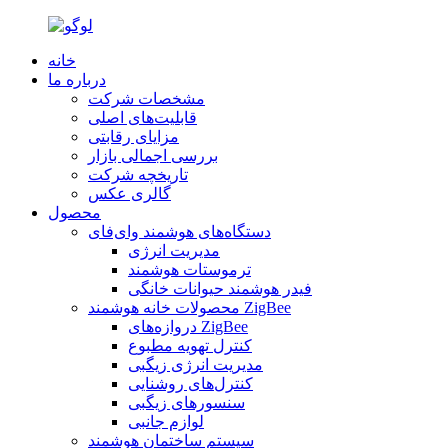
خانه
درباره ما
مشخصات شرکت
قابلیت‌های اصلی
مزایای رقابتی
بررسی اجمالی بازار
تاریخچه شرکت
گالری عکس
محصول
دستگاه‌های هوشمند وای‌فای
مدیریت انرژی
ترموستات هوشمند
فیدر هوشمند حیوانات خانگی
محصولات خانه هوشمند ZigBee
دروازه‌های ZigBee
کنترل تهویه مطبوع
مدیریت انرژی زیگبی
کنترل‌های روشنایی
سنسورهای زیگبی
لوازم جانبی
سیستم ساختمان هوشمند