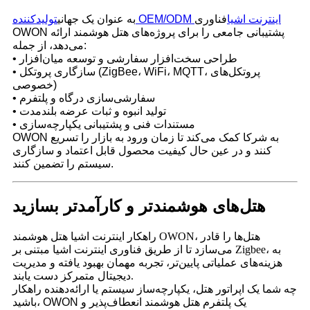
تولیدکننده OEM/ODM اینترنت اشیا
فناوری
به عنوان یک جهانی
OWON پشتیبانی جامعی را برای پروژه‌های هتل هوشمند ارائه
می‌دهد، از جمله:
• طراحی سخت‌افزار سفارشی و توسعه میان‌افزار
• سازگاری پروتکل (ZigBee، WiFi، MQTT، پروتکل‌های
خصوصی)
• سفارشی‌سازی درگاه و پلتفرم
• تولید انبوه و ثبات عرضه بلندمدت
• مستندات فنی و پشتیبانی یکپارچه‌سازی
OWON به شرکا کمک می‌کند تا زمان ورود به بازار را تسریع
کنند و در عین حال کیفیت محصول قابل اعتماد و سازگاری
سیستم را تضمین کنند.
هتل‌های هوشمندتر و کارآمدتر بسازید
راهکار اینترنت اشیا هتل هوشمند OWON، هتل‌ها را قادر
می‌سازد تا از طریق فناوری اینترنت اشیا مبتنی بر Zigbee، به
هزینه‌های عملیاتی پایین‌تر، تجربه مهمان بهبود یافته و مدیریت
دیجیتال متمرکز دست یابند.
چه شما یک اپراتور هتل، یکپارچه‌ساز سیستم یا ارائه‌دهنده راهکار
باشید، OWON یک پلتفرم هتل هوشمند انعطاف‌پذیر و